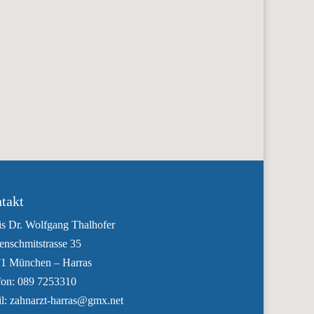
digitale Abformung für Keramikkronen
takt
is Dr. Wolfgang Thalhofer
enschmitstrasse 35
1 München – Harras
fon: 089 7253310
l: zahnarzt-harras@gmx.net