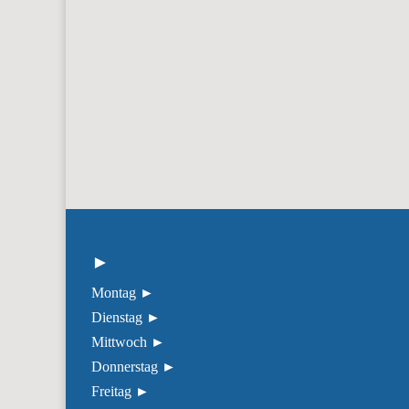
Zu unseren technischen Standards gehören Intr
GUTE
►
Montag ►
Dienstag ►
Mittwoch ►
Donnerstag ►
Freitag ►