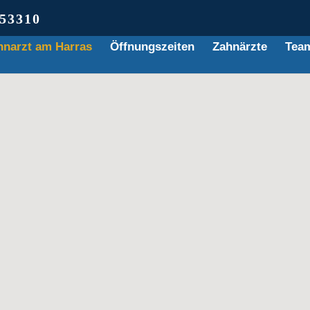
253310
hnarzt am Harras
Öffnungszeiten
Zahnärzte
Tea